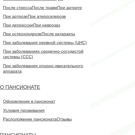
После стресса
После травм
При артрите
При артрозе
При атеросклерозе
При депрессии
При неврозах
При остеохондрозе
После катаракты
При заболевания нервной системы (ЦНС)
При заболеваниях сердечно-сосудистой
системы (CCC)
При заболевания опорно-двигательного
аппарата
О ПАНСИОНАТЕ
Оформление в пансионат
Условия проживания
Расположение пансионата
Отзывы