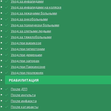
Уход за инвалидами
Уход за инвалидами на коляске
Уход за лежачими больными
Уход за онкобольными
Уход за психически больными
Уход за слепыми людьми
Уход за тяжелобольными
Уход при варикозе
Уход при гипертонии
Уход при деменции
Уход при запорах
Уход при Паркинсоне
Уход при пролежнях
РЕАБИЛИТАЦИЯ
После ДТП
После инсульта
После инфаркта
После катаракты