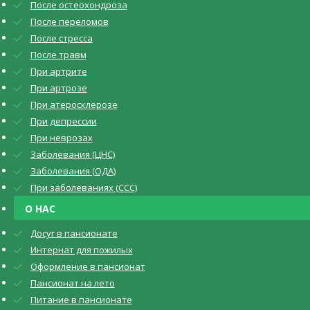
После остеохондроза
После переломов
После стресса
После травм
При артрите
При артрозе
При атеросклерозе
При депрессии
При неврозах
Заболевания (ЦНС)
Заболевания (ОДА)
При заболеваниях (CCC)
О НАС
Досуг в пансионате
Интернат для пожилых
Оформление в пансионат
Пансионат на лето
Питание в пансионате