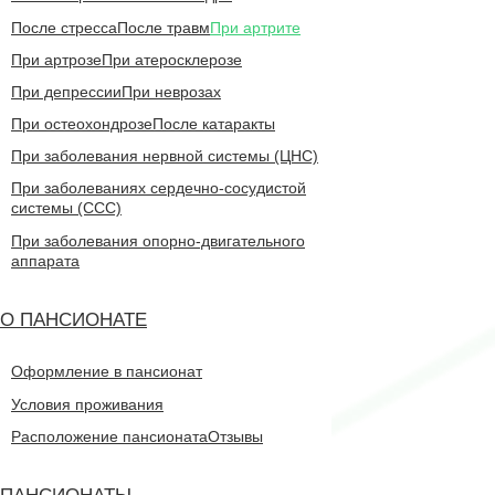
После стресса
После травм
При артрите
При артрозе
При атеросклерозе
При депрессии
При неврозах
При остеохондрозе
После катаракты
При заболевания нервной системы (ЦНС)
При заболеваниях сердечно-сосудистой
системы (CCC)
При заболевания опорно-двигательного
аппарата
О ПАНСИОНАТЕ
Оформление в пансионат
Условия проживания
Расположение пансионата
Отзывы