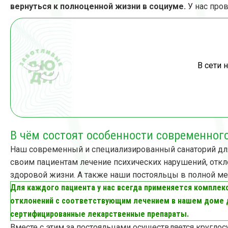
вернуться к полноценной жизни в социуме.
У нас про
В сети 
В чём состоят особенности современно
Наш современный и специализированный санаторий дл
своим пациентам лечение психических нарушений, отк
здоровой жизни. А также наши постояльцы в полной ме
Для каждого пациента у нас всегда применяется комплекс
отклонений с соответствующим лечением в нашем доме 
сертифицированные лекарственные препараты.
Вместе с этим за постояльцами осуществляется кругло