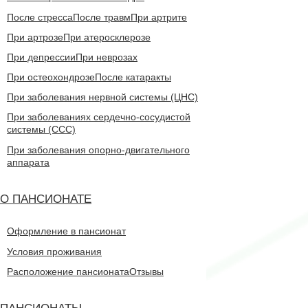
После стресса
После травм
При артрите
При артрозе
При атеросклерозе
При депрессии
При неврозах
При остеохондрозе
После катаракты
При заболевания нервной системы (ЦНС)
При заболеваниях сердечно-сосудистой
системы (CCC)
При заболевания опорно-двигательного
аппарата
О ПАНСИОНАТЕ
Оформление в пансионат
Условия проживания
Расположение пансионата
Отзывы