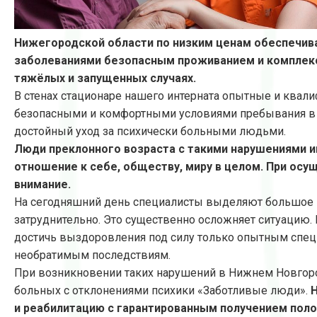
Нижегородской области по низким ценам обеспечива
заболеваниями безопасным проживанием и комплекс
тяжёлых и запущенных случаях.
В стенах стационаре нашего интерната опытные и квал
безопасными и комфортными условиями пребывания в п
достойный уход за психически больными людьми.
Люди преклонного возраста с такими нарушениями 
отношение к себе, обществу, миру в целом. При осу
внимание.
На сегодняшний день специалисты выделяют большое к
затруднительно. Это существенно осложняет ситуацию.
достичь выздоровления под силу только опытным специ
необратимым последствиям.
При возникновении таких нарушений в Нижнем Новгород
больных с отклонениями психики «Заботливые люди».
Н
и реабилитацию с гарантированным получением полож