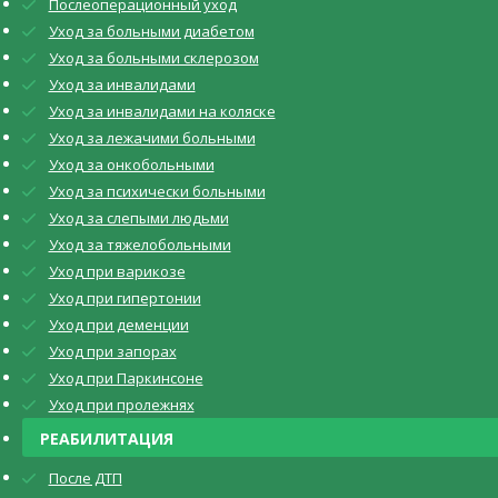
Послеоперационный уход
Уход за больными диабетом
Уход за больными склерозом
Уход за инвалидами
Уход за инвалидами на коляске
Уход за лежачими больными
Уход за онкобольными
Уход за психически больными
Уход за слепыми людьми
Уход за тяжелобольными
Уход при варикозе
Уход при гипертонии
Уход при деменции
Уход при запорах
Уход при Паркинсоне
Уход при пролежнях
РЕАБИЛИТАЦИЯ
После ДТП