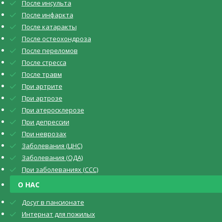
После инсульта
После инфаркта
После катаракты
После остеохондроза
После переломов
После стресса
После травм
При артрите
При артрозе
При атеросклерозе
При депрессии
При неврозах
Заболевания (ЦНС)
Заболевания (ОДА)
При заболеваниях (CCC)
О НАС
Досуг в пансионате
Интернат для пожилых