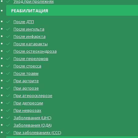
Уход при пролежнях
РЕАБИЛИТАЦИЯ
После ДТП
После инсульта
После инфаркта
После катаракты
После остеохондроза
После переломов
После стресса
После травм
При артрите
При артрозе
При атеросклерозе
При депрессии
При неврозах
Заболевания (ЦНС)
Заболевания (ОДА)
При заболеваниях (CCC)