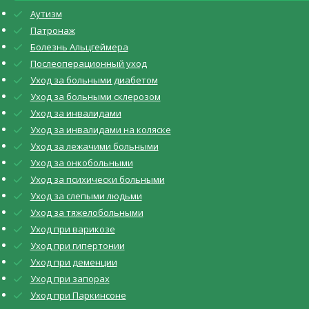
Аутизм
Патронаж
Болезнь Альцгеймера
Послеоперационный уход
Уход за больными диабетом
Уход за больными склерозом
Уход за инвалидами
Уход за инвалидами на коляске
Уход за лежачими больными
Уход за онкобольными
Уход за психически больными
Уход за слепыми людьми
Уход за тяжелобольными
Уход при варикозе
Уход при гипертонии
Уход при деменции
Уход при запорах
Уход при Паркинсоне