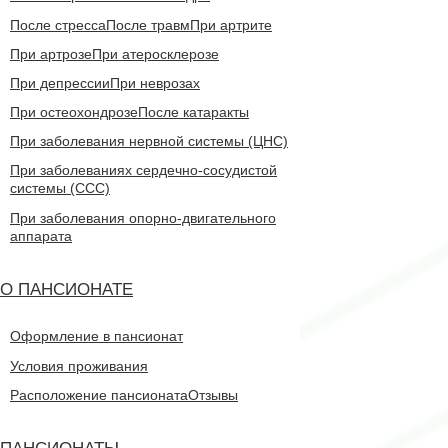
После стресса
После травм
При артрите
При артрозе
При атеросклерозе
При депрессии
При неврозах
При остеохондрозе
После катаракты
При заболевания нервной системы (ЦНС)
При заболеваниях сердечно-сосудистой
системы (CCC)
При заболевания опорно-двигательного
аппарата
О ПАНСИОНАТЕ
Оформление в пансионат
Условия проживания
Расположение пансионата
Отзывы