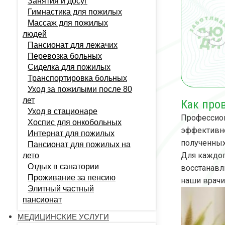
Занятия и досуг
Гимнастика для пожилых
Массаж для пожилых
людей
Пансионат для лежачих
Перевозка больных
Сиделка для пожилых
Транспортировка больных
Уход за пожилыми после 80
лет
Как про
Уход в стационаре
Профессион
Хоспис для онкобольных
эффективно
Интернат для пожилых
полученных
Пансионат для пожилых на
Для каждог
лето
Отдых в санатории
восстанавл
Проживание за пенсию
наши врачи
Элитный частный
пансионат
МЕДИЦИНСКИЕ УСЛУГИ