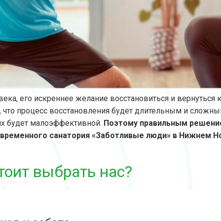
века, его искреннее желание восстановиться и вернуться 
о, что процесс восстановления будет длительным и сложн
х будет малоэффективной.
Поэтому правильным решение
овременного санатория «Заботливые люди» в Нижнем Н
тоит выбрать нас?