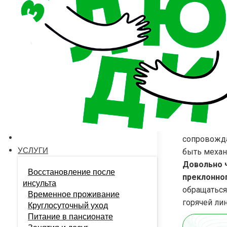
Качествен
лучшими с
в отношен
Под травмо
сопровожда
УСЛУГИ
быть механ
Довольно 
Восстановление после
преклонно
инсульта
обращаться
Временное проживание
горячей ли
Круглосуточный уход
Питание в пансионате