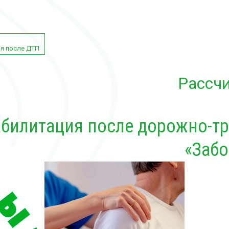
я после ДТП
Рассчи
абилитация после дорожно-т
«Заб