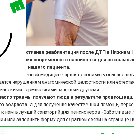
ная и эффективная реабилитация после ДТП в Нижнем 
пециалистами современного пансионата для пожилых л
ии каждого нашего пациента.
й в современной медицине принято понимать опасное пов
ется нарушением анатомической целостности или естестве
ическими, термическими, многими другими.
часто травмы получают люди в результате произошедш
го возраста
. И для получения качественной помощи, пер
 к нам в лучший санаторий для пенсионеров «Заботливые л
нии или заполнить форму для обратной связи на странице н