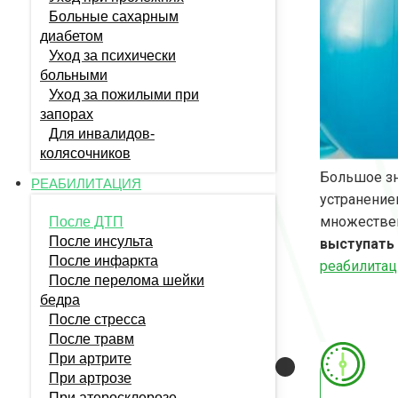
Больные сахарным
диабетом
Уход за психически
больными
Уход за пожилыми при
запорах
Для инвалидов-
колясочников
Большое зн
РЕАБИЛИТАЦИЯ
устранение
множествен
После ДТП
После инсульта
выступать
После инфаркта
реабилитац
После перелома шейки
бедра
После стресса
После травм
При артрите
При артрозе
При атеросклерозе