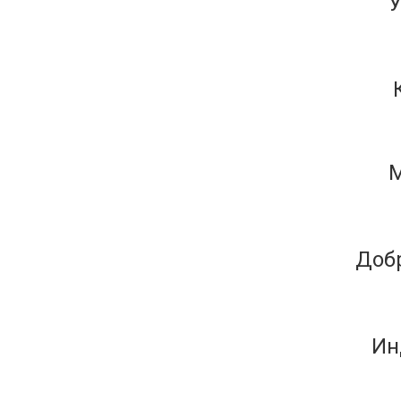
У
М
Доб
Ин