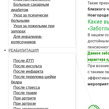
Такие приз
Больные сахарным
близкого 
диабетом
Новгороде
Уход за психически
Какие в
больными
Уход за пожилыми при
«Заботл
запорах
В нашем со
Для инвалидов-
достойным 
колясочников
пенсионног
РЕАБИЛИТАЦИЯ
Данное заб
характера 
После ДТП
При возник
После инсульта
После инфаркта
с такими п
После перелома шейки
эффективно
бедра
мероприят
После стресса
После травм
При артрите
При артрозе
При атеросклерозе