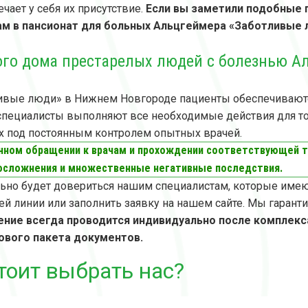
чает у себя их присутствие.
Если вы заметили подобные п
ам в пансионат для больных Альцгеймера «Заботливые
ого дома престарелых людей с болезнью А
ливые люди» в Нижнем Новгороде пациенты обеспечивают
специалисты выполняют все необходимые действия для то
ях под постоянным контролем опытных врачей.
енном обращении к врачам и прохождении соответствующей 
ь осложнения и множественные негативные последствия.
льно будет довериться нашим специалистам, которые име
чей линии или заполнить заявку на нашем сайте. Мы гаран
ение всегда проводится индивидуально после комплекс
ового пакета документов.
тоит выбрать нас?