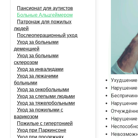
Пансионат для аутистов
Больные Альцгеймером
Патронаж для пожилых
людей
Послеоперационный уход
Уход за больными
деменцией
Уход за больными
склерозом
Уход за инвалидами
Уход за лежачими
Ухудшение 
больными
Нарушение 
Уход за онкобольными
Беспричинн
Уход за слепыми людьми
Уход за тяжелобольными
Нарушение 
Уход за пожилыми с
Отчуждённо
варикозом
Нарушение 
Пожилые с гипертонией
Неспособно
Уход при Паркинсоне
Невозможно
Уход при пролежнях