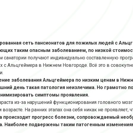
рованная сеть пансионатов для пожилых людей с Альц
ающих таким опасным заболеванием, по низкой стоимо
 санатории получают индивидуально составленную прогр
х с Альцгеймера в Нижнем Новгороде. Всё это в совокупн
и.
ние заболевания Альцгеймера по низким ценам в Нижн
шний день такая патология неизлечима. Но грамотно п
инимизировать симптомы проявления.
зраста из-за нарушений функционирования головного мозга
возрасте. На ранних этапах она себя никак не проявляет, 
зга происходит прогресс болезни, сопровождаемый не
а. Наиболее подвержены таким патогенным изменения