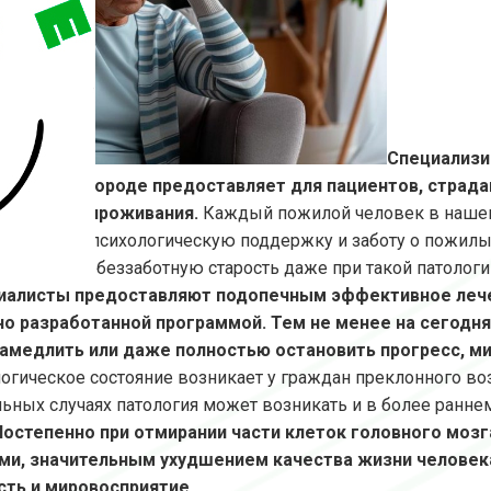
Специализи
ижнем Новгороде предоставляет для пациентов, страд
е условия проживания.
Каждый пожилой человек в нашем
ения, уход, психологическую поддержку и заботу о пожилы
частливую и беззаботную старость даже при такой патологи
иалисты предоставляют подопечным эффективное лече
о разработанной программой. Тем не менее на сегодня
замедлить или даже полностью остановить прогресс, м
логическое состояние возникает у граждан преклонного во
ьных случаях патология может возникать и в более раннем 
Постепенно при отмирании части клеток головного мо
ми, значительным ухудшением качества жизни человек
сть и мировосприятие.