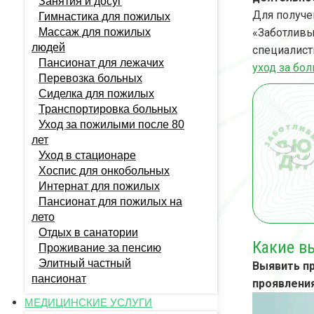
Занятия и досуг
Для получе
Гимнастика для пожилых
Массаж для пожилых
«Заботливы
людей
специалист
Пансионат для лежачих
уход за бо
Перевозка больных
Сиделка для пожилых
Транспортировка больных
Уход за пожилыми после 80
лет
Уход в стационаре
Хоспис для онкобольных
Интернат для пожилых
Пансионат для пожилых на
лето
Отдых в санатории
Какие в
Проживание за пенсию
Элитный частный
Выявить пр
пансионат
проявлени
МЕДИЦИНСКИЕ УСЛУГИ