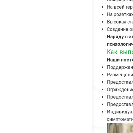
На всей те
На розетка
Высокая ст
Создание о
Наряду с э
психологи
Как вып
Наши пост
Поддержани
Размещение
Предоставл
Ограждение
Предоставл
Предоставл
Индивидуал
симптомати