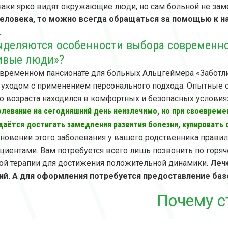
наки ярко видят окружающие люди, но сам больной не заме
человека, то можно всегда обращаться за помощью к н
.
ыделяются особенности выбора современн
ивые люди»?
временном пансионате для больных Альцгеймера «Забот
уходом с применением персонального подхода. Опытные 
о возраста находился в комфортных и безопасных услови
олевание на сегодняшний день неизлечимо, но при своеврем
удаётся достигать замедления развития болезни, купироват
новении этого заболевания у вашего родственника прави
ациентами. Вам потребуется всего лишь позвонить по горя
й терапии для достижения положительной динамики.
Леч
ий. А для оформления потребуется предоставление баз
Почему с