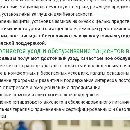
рритории стационара отсутствуют острые, режущие предме
х установлены заглушки для безопасности.
епень защиты, установка замков на окнах с целью предот
птимального уровня освещённости, температура и влажнос
тим, постояльцы обеспечиваются круглосуточным уходо
ческой поддержкой.
олняется уход и обслуживание пациентов 
ояльцы получают достойный уход, качественное обслу
е чёткого распорядка дня с отдыхом и полноценным ноч
 в комфортных и безопасных условиях, палаты оснащены 
ение программы развития и поддержания интересов пост
 от стрессов и эмоциональных переживаний.
ение помощи и психологической поддержки.
ение пятиразового вкусного и сбалансированного питани
ьная терапия с применением сертифицированных и безопа
ки.