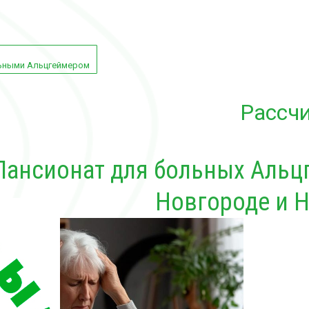
льными Альцгеймером
Рассчи
Пансионат для больных Альц
Новгороде и 