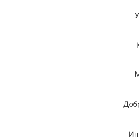
У
М
Доб
Ин