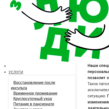
люди» в Н
безопасны
восстановл
получать с
Наши спец
персональн
УСЛУГИ
позволит 
Восстановление после
Такое пато
инсульта
исключител
Временное проживание
ситуацию.
Круглосуточный уход
изменения
Питание в пансионате
деятельно