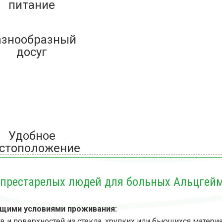
питание
азнообразный
досуг
Удобное
стоположение
 престарелых людей для больных Альцгей
ющими условиями проживания:
 и поверхностей из стекла, хрупких или бьющихся матери