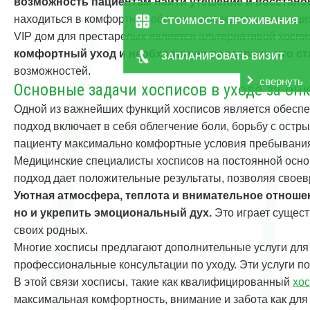
возможность пациентам найти утешение и восстано
находиться в комфортной обстановке среди понимающи
СТОИМОСТЬ ПРОЖИВАНИЯ
VIP дом для престарелых является альтернативой хоспи
комфортный уход и необходимую поддержку, что ст
ЗАПЛАНИРОВАТЬ ВИЗИТ
возможностей.
свернуть
Основные задачи хосписов в уходе за о
Одной из важнейших функций хосписов является обеспе
подход включает в себя облегчение боли, борьбу с ост
пациенту максимально комфортные условия пребывания, 
Медицинские специалисты хосписов на постоянной осно
подход дает положительные результаты, позволяя свое
Уютная атмосфера, теплота и внимательное отноше
но и укрепить эмоциональный дух.
Это играет сущест
своих родных.
Многие хосписы предлагают дополнительные услуги для
профессиональные консультации по уходу. Эти услуги по
В этой связи хосписы, такие как квалифицированный
хо
максимальная комфортность, внимание и забота как для 