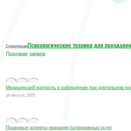
Следующая
Психологические техники для преодолен
Следующая
запись:
Похожие записи
Медицинский контроль и наблюдение при длительном п
16 августа, 2025
Правовые аспекты оказания патронажных услуг