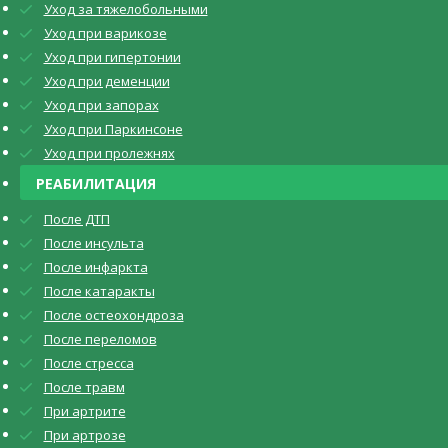
Уход за тяжелобольными
Уход при варикозе
Уход при гипертонии
Уход при деменции
Уход при запорах
Уход при Паркинсоне
Уход при пролежнях
РЕАБИЛИТАЦИЯ
После ДТП
После инсульта
После инфаркта
После катаракты
После остеохондроза
После переломов
После стресса
После травм
При артрите
При артрозе