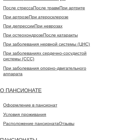
После стресса
После травм
При артрите
При артрозе
При атеросклерозе
При депрессии
При неврозах
При остеохондрозе
После катаракты
При заболевания нервной системы (ЦНС)
При заболеваниях сердечно-сосудистой
системы (CCC)
При заболевания опорно-двигательного
аппарата
О ПАНСИОНАТЕ
Оформление в пансионат
Условия проживания
Расположение пансионата
Отзывы