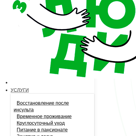
Преимуще
Увеличение
жизнь в до
специализи
личных обс
©️ 2026 
Политика конфиденциаль
Телефон:
8 903 177 97 01
Режим работы:
24/7
Почта:
info@za-zabotu.ru
УСЛУГИ
Адрес:
г. Нижний Новгород, ул. Березовская, д. 87Б
Восстановление после
инсульта
Временное проживание
Круглосуточный уход
Питание в пансионате