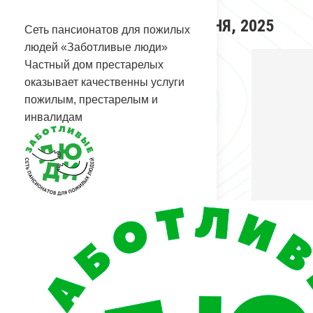
Перейти
АРХИВЫ ЗА ДЕНЬ:
25 ИЮНЯ, 2025
к
Сеть пансионатов для пожилых
содержанию
Вы здесь:
людей «Заботливые люди»
Главная
Частный дом престарелых
2025
оказывает качественны услуги
Июнь
пожилым, престарелым и
25
инвалидам