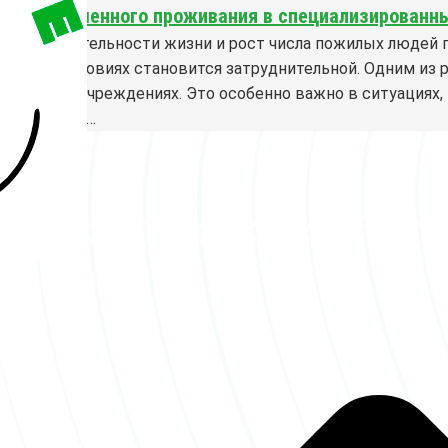
ства временного проживания в специализированн
 продолжительности жизни и рост числа пожилых людей пр
машних условиях становится затруднительной. Одним из
рованных учреждениях. Это особенно важно в ситуациях, 
тоятельств…
Федеральная сеть пансионатов для пожилых людей «Заботливые лю
ности
|
Согласие с рассылкой
|
Отказ от ответственности
|
Публичная оф