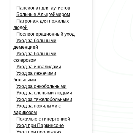
Пансионат для аутистов
Больные Альцгеймером
Патронаж для пожилых
людей
Послеоперационный уход
Уход за больными
деменцией
Уход за больными
склерозом
Уход за инвалидами
Уход за лежачими
больными
Уход за онкобольными
Уход за слепыми людьми
Уход за тяжелобольными
Продолжая просмотр сайта, я
Уход за пожилыми с
соглашаюсь с использованием файлов
варикозом
cookie в соответствии с
Политикой
Пожилые с гипертонией
конфиденциальности
Принять
Уход при Паркинсоне
Отказаться
Уход при пролежнях