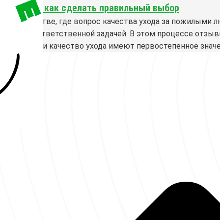
хосписах: как сделать правильный выбор
ном обществе, где вопрос качества ухода за пожилыми 
важной и ответственной задачей. В этом процессе отзыв
когда время и качество ухода имеют первостепенное знач
Федеральная сеть пансионатов для пожилых людей «Заботливые лю
ности
|
Согласие с рассылкой
|
Отказ от ответственности
|
Публичная оф