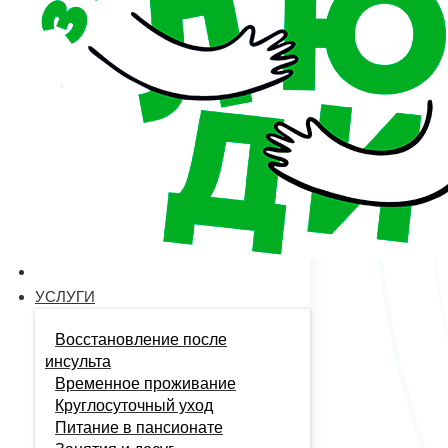
Отзывы о 
В современ
выступает 
условиях, 
©️ 2026 
Политика конфиденциаль
Телефон:
8 903 177 97 01
Режим работы:
24/7
Почта:
info@za-zabotu.ru
Адрес:
г. Нижний Новгород, ул. Березовская, д. 87Б
УСЛУГИ
Восстановление после
инсульта
Временное проживание
Круглосуточный уход
Питание в пансионате