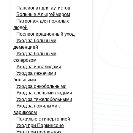
Пансионат для аутистов
Больные Альцгеймером
Патронаж для пожилых
людей
Послеоперационный уход
Уход за больными
деменцией
Уход за больными
склерозом
Уход за инвалидами
Уход за лежачими
больными
Уход за онкобольными
Уход за слепыми людьми
Продолжая просмотр сайта, я
Уход за тяжелобольными
соглашаюсь с использованием файлов
Уход за пожилыми с
cookie в соответствии с
Политикой
конфиденциальности
варикозом
Принять
Пожилые с гипертонией
Отказаться
Уход при Паркинсоне
Политика конфиденциальности
Уход при пролежнях