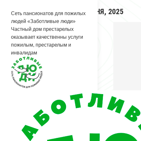
Перейти
АРХИВЫ ЗА ДЕНЬ:
23 ИЮНЯ, 2025
к
Сеть пансионатов для пожилых
содержанию
Вы здесь:
людей «Заботливые люди»
Главная
Частный дом престарелых
2025
оказывает качественны услуги
Июнь
пожилым, престарелым и
23
инвалидам