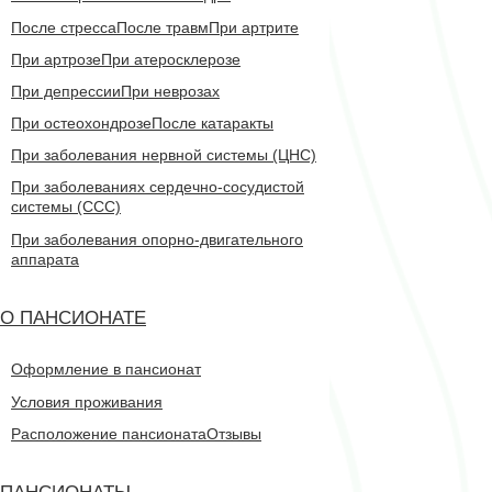
После стресса
После травм
При артрите
При артрозе
При атеросклерозе
При депрессии
При неврозах
При остеохондрозе
После катаракты
При заболевания нервной системы (ЦНС)
При заболеваниях сердечно-сосудистой
системы (CCC)
При заболевания опорно-двигательного
аппарата
О ПАНСИОНАТЕ
Оформление в пансионат
Условия проживания
Расположение пансионата
Отзывы