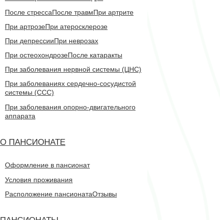
После стресса
После травм
При артрите
При артрозе
При атеросклерозе
При депрессии
При неврозах
При остеохондрозе
После катаракты
При заболевания нервной системы (ЦНС)
При заболеваниях сердечно-сосудистой
системы (CCC)
При заболевания опорно-двигательного
аппарата
О ПАНСИОНАТЕ
Оформление в пансионат
Условия проживания
Расположение пансионата
Отзывы