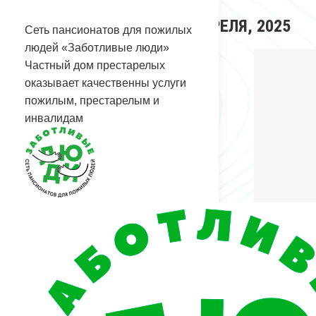
Перейти
АРХИВЫ ЗА ДЕНЬ:
16 АПРЕЛЯ, 2025
к
Сеть пансионатов для пожилых
содержанию
Вы здесь:
людей «Заботливые люди»
Главная
Частный дом престарелых
2025
оказывает качественны услуги
Апрель
пожилым, престарелым и
16
инвалидам