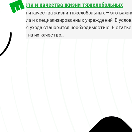
ние комфорта и качества жизни тяжелобольных
е комфорта и качества жизни тяжелобольных – это важн
го персонала и специализированных учреждений. В услов
 организация ухода становится необходимостью. В стать
оры влияют на их качество…
Федеральная сеть пансионатов для пожилых людей «Заботливые лю
ности
|
Согласие с рассылкой
|
Отказ от ответственности
|
Публичная оф