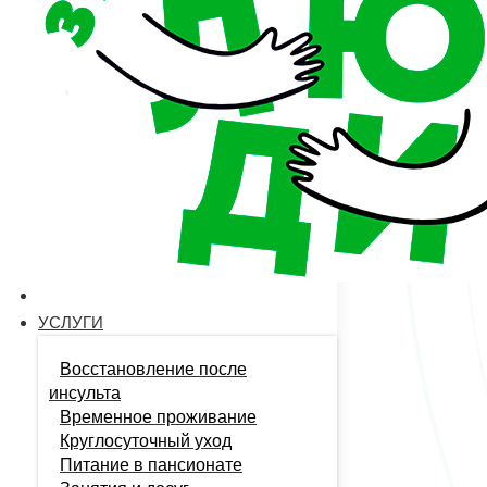
Обеспече
Обеспечени
медицинско
правильная
какие факт
©️ 2026 
Политика конфиденциаль
Телефон:
8 903 177 97 01
Режим работы:
24/7
Почта:
info@za-zabotu.ru
УСЛУГИ
Адрес:
г. Нижний Новгород, ул. Березовская, д. 87Б
Восстановление после
инсульта
Временное проживание
Круглосуточный уход
Питание в пансионате