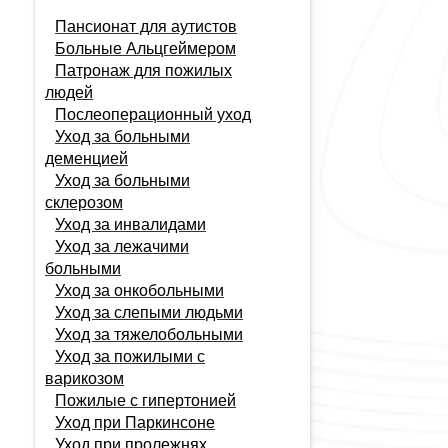
Пансионат для аутистов
Больные Альцгеймером
Патронаж для пожилых
людей
Послеоперационный уход
Уход за больными
деменцией
Уход за больными
склерозом
Уход за инвалидами
Уход за лежачими
больными
Уход за онкобольными
Уход за слепыми людьми
Уход за тяжелобольными
Продолжая просмотр сайта, я
Уход за пожилыми с
соглашаюсь с использованием файлов
варикозом
cookie в соответствии с
Политикой
Пожилые с гипертонией
конфиденциальности
Принять
Уход при Паркинсоне
Отказаться
Уход при пролежнях