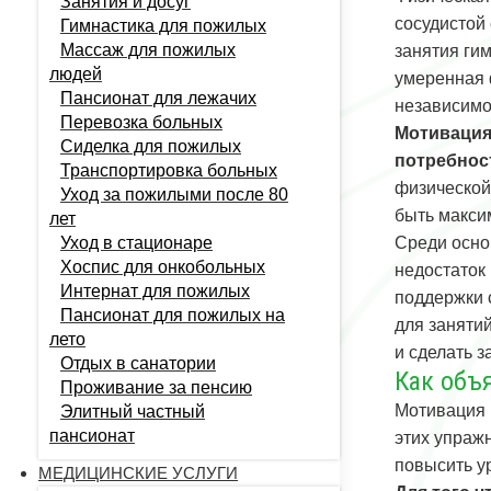
Занятия и досуг
сосудистой
Гимнастика для пожилых
Массаж для пожилых
занятия ги
людей
умеренная 
Пансионат для лежачих
независимо
Перевозка больных
Мотивация
Сиделка для пожилых
потребнос
Транспортировка больных
физической
Уход за пожилыми после 80
быть макси
лет
Уход в стационаре
Среди осно
Хоспис для онкобольных
недостаток
Интернат для пожилых
поддержки 
Пансионат для пожилых на
для заняти
лето
и сделать 
Отдых в санатории
Как объ
Проживание за пенсию
Мотивация 
Элитный частный
пансионат
этих упраж
повысить у
МЕДИЦИНСКИЕ УСЛУГИ