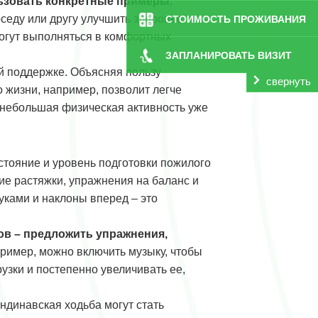
льзовать конкретные примеры.
седу или другу улучшить здоровье.
СТОИМОСТЬ ПРОЖИВАНИЯ
могут выполняться в комфортных
ЗАПЛАНИРОВАТЬ ВИЗИТ
й поддержке. Объясняя пользу
свернуть
о жизни, например, позволит легче
е небольшая физическая активность уже
стояние и уровень подготовки пожилого
ие растяжки, упражнения на баланс и
ками и наклоны вперед – это
ов – предложить упражнения,
имер, можно включить музыку, чтобы
узки и постепенно увеличивать ее,
андинавская ходьба могут стать