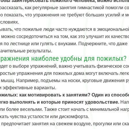
чтобы заинтересовать пожилого человека, можно испо
ассказать, как регулярные занятия гимнастикой помогли со
о показать, что упражнения не требуют больших усилий и 
словиях.
ывать, что пожилые люди часто нуждаются в эмоционально
 можно сосредоточиться на том, как это улучшит их качеств
я по лестнице или гулять с внуками. Подчеркните, что даж
начительные результаты.
пражнения наиболее удобны для пожилых?
 идет о выборе упражнений, важно учитывать физическое со
Простые упражнения для пожилых дома могут включать легк
 мышц. Например, подъемы на носки, круговые движения ру
и эффективные варианты.
ожилых: как мотивировать к занятиям? Один из способ
егко выполнять и которые приносят удовольствие.
Напр
ли более веселыми. Также стоит начать с минимальной нагр
жать чувства усталости или дискомфорта.
о предпочитает занятия на свежем воздухе, прогулки или ск