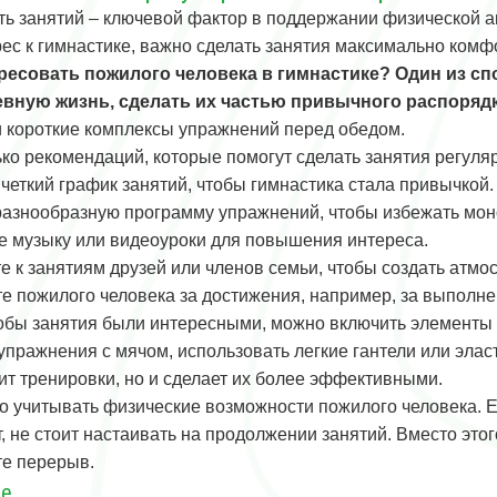
ть занятий – ключевой фактор в поддержании физической а
рес к гимнастике, важно сделать занятия максимально ком
ересовать пожилого человека в гимнастике? Один из с
евную жизнь, сделать их частью привычного распорядк
и короткие комплексы упражнений перед обедом.
ько рекомендаций, которые помогут сделать занятия регуля
четкий график занятий, чтобы гимнастика стала привычкой.
разнообразную программу упражнений, чтобы избежать мон
е музыку или видеоуроки для повышения интереса.
е к занятиям друзей или членов семьи, чтобы создать атмо
е пожилого человека за достижения, например, за выполне
тобы занятия были интересными, можно включить элементы
упражнения с мячом, использовать легкие гантели или элас
ит тренировки, но и сделает их более эффективными.
о учитывать физические возможности пожилого человека. Ес
, не стоит настаивать на продолжении занятий. Вместо это
те перерыв.
ие