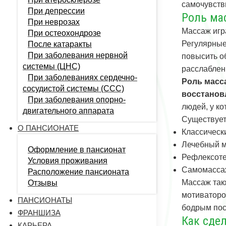
самочувств
При депрессии
Роль ма
При неврозах
Массаж игр
При остеохондрозе
Регулярные
После катаракты
При заболевания нервной
повысить о
системы (ЦНС)
расслаблен
При заболеваниях сердечно-
Роль масс
сосудистой системы (CCC)
восстанов
При заболевания опорно-
людей, у к
двигательного аппарата
Существует
О ПАНСИОНАТЕ
Классическ
Лечебный м
Оформление в пансионат
Рефлексоте
Условия проживания
Самомассаж
Расположение пансионата
Массаж так
Отзывы
мотиваторо
ПАНСИОНАТЫ
бодрым пос
ФРАНШИЗА
Как сде
КАРЬЕРА