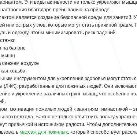
ариантом. Эти виды активности не только укрепляют мышцы
настроения благодаря пребыванию на природе.
ектом является создание безопасной среды для занятий. Уб
ей или острых углов, которые могут стать причиной травм.
увь и одежду, чтобы минимизировать риск падений.
стяжки
 на баланс
е мышц
а свежем воздухе
кая ходьба
ьным инструментом для укрепления здоровья могут стать 
ы (ЛФК), разработанные для пожилых людей. Они включаю
ение и укрепление различных групп мышц, что особенно по
ий.
зом, мотивация пожилых людей к занятиям гимнастикой – эт
ного подхода. Важно не только объяснить пользу упражнени
анут привычкой и источником радости. Чтобы дополнительн
льзовать
массаж для пожилых
, который способствует расс