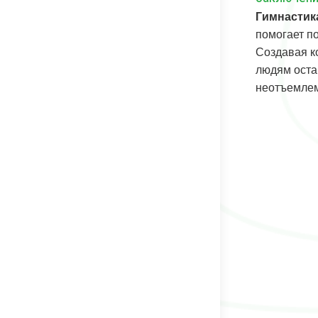
Гимнастика
помогает п
Создавая к
людям оста
неотъемлем
Навигац
по
записям