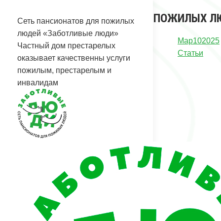
Перейти
СОВЕТЫ ПО МОТИВАЦИИ ПОЖИЛЫХ ЛЮ
к
Сеть пансионатов для пожилых
содержанию
Вы здесь:
людей «Заботливые люди»
Мар
10
2025
Главная
Частный дом престарелых
Статьи
Статьи
оказывает качественны услуги
Советы по мотивации пожилых людей…
пожилым, престарелым и
инвалидам