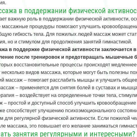
ия.
ссажа в поддержании физической активнос
ает важную роль в поддержании физической активности, о
 массажные процедуры помогают улучшить кровообращени
бщую гибкость тела. Для пожилых людей массаж может ста
ия, но и стимулом для продолжения занятий гимнастикой.
ажа в поддержке физической активности заключается в
ление после тренировок и предотвращать мышечные б
оторых восстановительные процессы происходят медленнее
 несколько видов массажа, которые могут быть полезны п
ий массаж – помогает расслабить мышцы и улучшить общее
ассаж – применяется для снятия болей в суставах и мышца
рапия – воздействует на определенные точки тела, стимули
 – простой и доступный способ улучшить кровообращение 
же способствует улучшению психоэмоционального состояни
м для регулярной физической активности. Если пожилой че
ле массажа, это повышает его желание заниматься гимнаст
лать занятия регулярными и интересными?