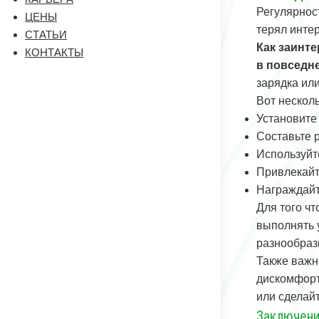
Регулярнос
ЦЕНЫ
терял инте
СТАТЬИ
Как заинт
КОНТАКТЫ
в повседн
зарядка ил
Вот нескол
Установите 
Составьте 
Используйт
Привлекайт
Награждайт
Для того ч
выполнять 
разнообраз
Также важн
дискомфорт
или сделай
Заключен