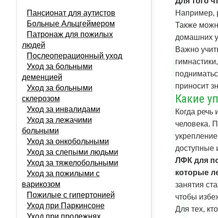
Для того 
Пансионат для аутистов
Например, р
Больные Альцгеймером
Также можн
Патронаж для пожилых
домашних у
людей
Важно учит
Послеоперационный уход
гимнастики,
Уход за больными
подниматьс
деменцией
приносит з
Уход за больными
Какие у
склерозом
Уход за инвалидами
Когда речь
Уход за лежачими
человека. 
больными
укрепление
Уход за онкобольными
доступные 
Уход за слепыми людьми
ЛФК для п
Уход за тяжелобольными
которые л
Уход за пожилыми с
варикозом
занятия ста
Пожилые с гипертонией
чтобы избе
Уход при Паркинсоне
Для тех, кт
Уход при пролежнях