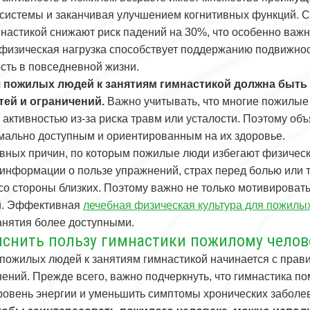
 системы и заканчивая улучшением когнитивных функций. 
мнастикой снижают риск падений на 30%, что особенно важн
физическая нагрузка способствует поддержанию подвижност
сть в повседневной жизни.
 пожилых людей к занятиям гимнастикой должна быть 
тей и ограничений.
Важно учитывать, что многие пожилые
 активностью из-за риска травм или усталости. Поэтому об
мально доступным и ориентированным на их здоровье.
вных причин, по которым пожилые люди избегают физическ
 информации о пользе упражнений, страх перед болью или т
со стороны близких. Поэтому важно не только мотивировать
й. Эффективная
лечебная физическая культура для пожилы
занятия более доступными.
яснить пользу гимнастики пожилому челов
пожилых людей к занятиям гимнастикой начинается с прав
нений. Прежде всего, важно подчеркнуть, что гимнастика п
ровень энергии и уменьшить симптомы хронических заболева