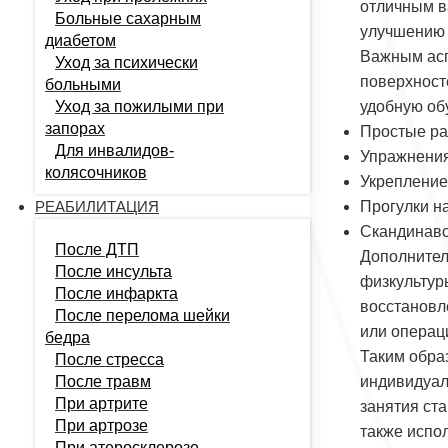
отличным в
Больные сахарным
улучшению 
диабетом
Важным асп
Уход за психически
поверхност
больными
Уход за пожилыми при
удобную об
запорах
Простые ра
Для инвалидов-
Упражнения
колясочников
Укреплени
РЕАБИЛИТАЦИЯ
Прогулки н
Скандинавс
После ДТП
Дополнител
После инсульта
физкультур
После инфаркта
восстановл
После перелома шейки
или операц
бедра
Таким обра
После стресса
После травм
индивидуаль
При артрите
занятия ст
При артрозе
также испо
При атеросклерозе