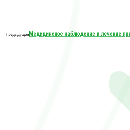
Предыдущая
Медицинское наблюдение и лечение пр
Предыдущая
запись: