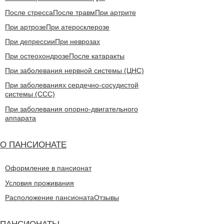
После стресса
После травм
При артрите
При артрозе
При атеросклерозе
При депрессии
При неврозах
При остеохондрозе
После катаракты
При заболевания нервной системы (ЦНС)
При заболеваниях сердечно-сосудистой
системы (CCC)
При заболевания опорно-двигательного
аппарата
О ПАНСИОНАТЕ
Оформление в пансионат
Условия проживания
Расположение пансионата
Отзывы