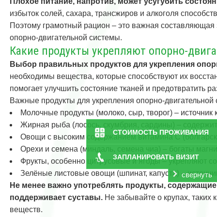
Плохое питание, напротив, может усугубить состоян
избыток солей, сахара, трансжиров и алкоголя способс
Поэтому грамотный рацион – это важная составляющая 
опорно-двигательной системы.
Какие продукты укрепляют опорно-двига
Выбор правильных продуктов для укрепления опорн
необходимы вещества, которые способствуют их восста
помогает улучшить состояние тканей и предотвратить ра
Важные продукты для укрепления опорно-двигательной 
Молочные продукты (молоко, сыр, творог) – источник 
Жирная рыба (лосось, скумбрия, сардины) – содержит
СТОИМОСТЬ ПРОЖИВАНИЯ
Овощи с высоким содержанием витамина С (болгарский
Орехи и семена (миндаль, семена чиа) – богаты магн
ЗАПЛАНИРОВАТЬ ВИЗИТ
Фрукты, особенно цитрусовые и ягоды – укрепляют с
Зелёные листовые овощи (шпинат, капуста) – источни
свернуть
Не менее важно употреблять продукты, содержащие 
поддерживает суставы.
Не забывайте о крупах, таких 
веществ.