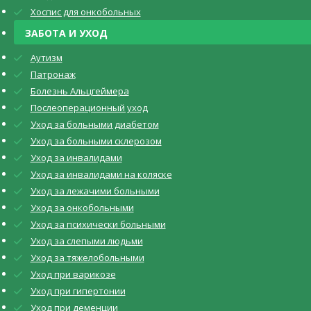
Хоспис для онкобольных
ЗАБОТА И УХОД
Аутизм
Патронаж
Болезнь Альцгеймера
Послеоперационный уход
Уход за больными диабетом
Уход за больными склерозом
Уход за инвалидами
Уход за инвалидами на коляске
Уход за лежачими больными
Уход за онкобольными
Уход за психически больными
Уход за слепыми людьми
Уход за тяжелобольными
Уход при варикозе
Уход при гипертонии
Уход при деменции