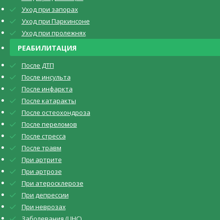
Уход при запорах
Уход при Паркинсоне
Уход при пролежнях
РЕАБИЛИТАЦИЯ
После ДТП
После инсульта
После инфаркта
После катаракты
После остеохондроза
После переломов
После стресса
После травм
При артрите
При артрозе
При атеросклерозе
При депрессии
При неврозах
Заболевания (ЦНС)