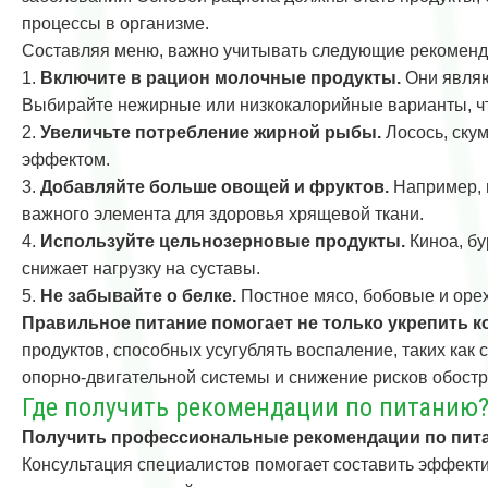
процессы в организме.
Составляя меню, важно учитывать следующие рекоменд
1.
Включите в рацион молочные продукты.
Они являю
Выбирайте нежирные или низкокалорийные варианты, чт
2.
Увеличьте потребление жирной рыбы.
Лосось, ску
эффектом.
3.
Добавляйте больше овощей и фруктов.
Например, ц
важного элемента для здоровья хрящевой ткани.
4.
Используйте цельнозерновые продукты.
Киноа, бу
снижает нагрузку на суставы.
5.
Не забывайте о белке.
Постное мясо, бобовые и орех
Правильное питание помогает не только укрепить к
продуктов, способных усугублять воспаление, таких ка
опорно-двигательной системы и снижение рисков обост
Где получить рекомендации по питанию
Получить профессиональные рекомендации по питан
Консультация специалистов помогает составить эффект