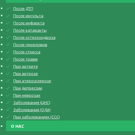
После ДТП
После инсульта
После инфаркта
После катаракты
После остеохондроза
После переломов
После стресса
После травм
При артрите
При артрозе
При атеросклерозе
При депрессии
При неврозах
Заболевания (ЦНС)
Заболевания (ОДА)
При заболеваниях (CCC)
О НАС