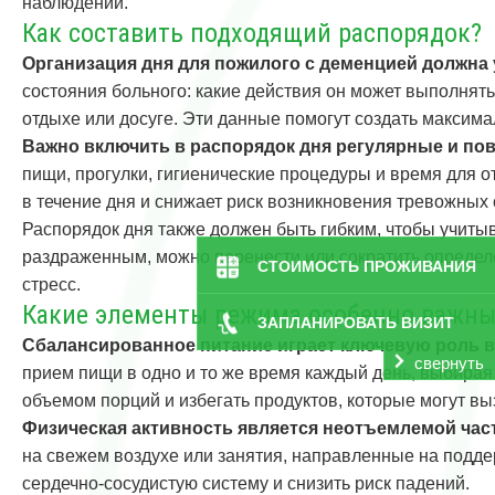
наблюдении.
Как составить подходящий распорядок?
Организация дня для пожилого с деменцией должна
состояния больного: какие действия он может выполнять 
отдыхе или досуге. Эти данные помогут создать макси
Важно включить в распорядок дня регулярные и пов
пищи, прогулки, гигиенические процедуры и время для 
в течение дня и снижает риск возникновения тревожных 
Распорядок дня также должен быть гибким, чтобы учиты
раздраженным, можно перенести или сократить определе
СТОИМОСТЬ ПРОЖИВАНИЯ
стресс.
Какие элементы режима особенно важны
ЗАПЛАНИРОВАТЬ ВИЗИТ
Сбалансированное питание играет ключевую роль в
свернуть
прием пищи в одно и то же время каждый день, выбирая
объемом порций и избегать продуктов, которые могут в
Физическая активность является неотъемлемой час
на свежем воздухе или занятия, направленные на подде
сердечно-сосудистую систему и снизить риск падений.