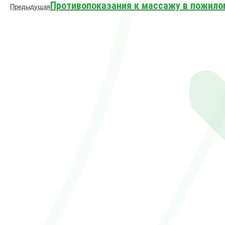
Предыдущая
Противопоказания к массажу в пожило
Предыдущая
запись: