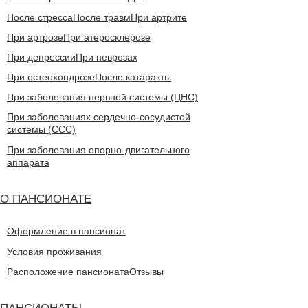
После стресса
После травм
При артрите
При артрозе
При атеросклерозе
При депрессии
При неврозах
При остеохондрозе
После катаракты
При заболевания нервной системы (ЦНС)
При заболеваниях сердечно-сосудистой
системы (CCC)
При заболевания опорно-двигательного
аппарата
О ПАНСИОНАТЕ
Оформление в пансионат
Условия проживания
Расположение пансионата
Отзывы